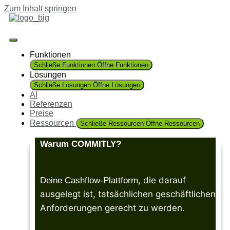
Zum Inhalt springen
Funktionen
Schließe Funktionen
Öffne Funktionen
Lösungen
Schließe Lösungen
Öffne Lösungen
AI
Referenzen
Preise
Ressourcen
Schließe Ressourcen
Öffne Ressourcen
Warum COMMITLY?
Warum COMMITLY?
Warum COMMITLY?
, die darauf
, die darauf
, die darauf
Deine Cashflow-Plattform
Deine Cashflow-Plattform
Deine Cashflow-Plattform
ausgelegt ist, tatsächlichen geschäftlichen
ausgelegt ist, tatsächlichen geschäftlichen
ausgelegt ist, tatsächlichen geschäftlichen
Anforderungen gerecht zu werden.
Anforderungen gerecht zu werden.
Anforderungen gerecht zu werden.